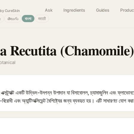
Ask
Ingredients
Guides
Produc
by CureSkin
்
తెలుగు
বাংলা
मराठी
 Recutita (Chamomile)
otanical
) এক্সট্র্যাক্ট একটি উদ্ভিদ-উৎপন্ন উপাদান যা বিসাবোলল, চ্যামাজুলিন এবং ফ্লাভ
-বিরোধী এবং অ্যান্টিঅক্সিডেন্ট বৈশিষ্ট্যের জন্য ব্যবহৃত হয়। এটি সাধারণত যোগ করা