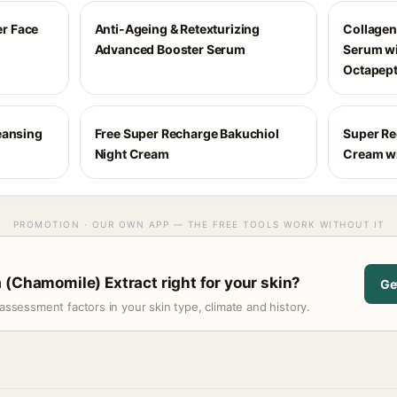
r Face
Anti-Ageing & Retexturizing
Collagen
Advanced Booster Serum
Serum wi
Octapepti
eansing
Free Super Recharge Bakuchiol
Super Re
Night Cream
Cream wi
PROMOTION · OUR OWN APP — THE FREE TOOLS WORK WITHOUT IT
 (Chamomile) Extract right for your skin?
Ge
assessment factors in your skin type, climate and history.