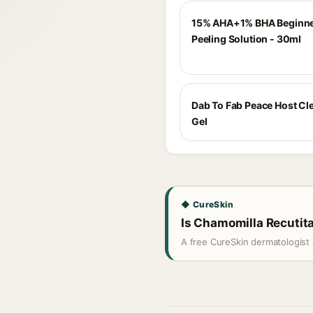
15% AHA+1% BHA Beginne
Peeling Solution - 30ml
Dab To Fab Peace Host Cl
Gel
◆ CureSkin
Is Chamomilla Recutita
A free CureSkin dermatologist 