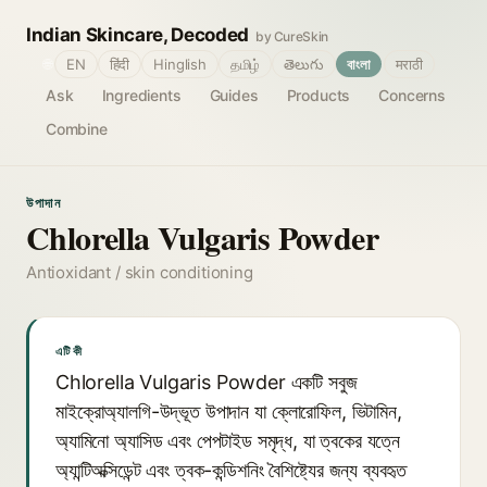
Indian Skincare, Decoded
by CureSkin
🌐
EN
हिंदी
Hinglish
தமிழ்
తెలుగు
বাংলা
मराठी
Ask
Ingredients
Guides
Products
Concerns
Combine
উপাদান
Chlorella Vulgaris Powder
Antioxidant / skin conditioning
এটি কী
Chlorella Vulgaris Powder একটি সবুজ
মাইক্রোঅ্যালগি-উদ্ভূত উপাদান যা ক্লোরোফিল, ভিটামিন,
অ্যামিনো অ্যাসিড এবং পেপটাইড সমৃদ্ধ, যা ত্বকের যত্নে
অ্যান্টিঅক্সিডেন্ট এবং ত্বক-কন্ডিশনিং বৈশিষ্ট্যের জন্য ব্যবহৃত