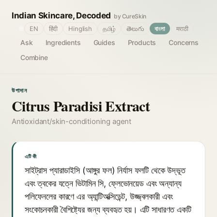
Indian Skincare, Decoded
by CureSkin
🌐
EN
हिंदी
Hinglish
தமிழ்
తెలుగు
বাংলা
मराठी
Ask
Ingredients
Guides
Products
Concerns
Combine
উপাদান
Citrus Paradisi Extract
Antioxidant/skin-conditioning agent
এটি কী
সাইট্রাস প্যারাডাইসি (আঙ্গুর ফল) নির্যাস ফলটি থেকে উদ্ভূত
এবং ত্বকের যত্নে ভিটামিন সি, ফ্লেভোনয়েড এবং অন্যান্য
পলিফেনলের কারণে এর অ্যান্টিঅক্সিডেন্ট, উজ্জ্বলকারী এবং
সংকোচনকারী বৈশিষ্ট্যের জন্য ব্যবহৃত হয়। এটি সাধারণত একটি