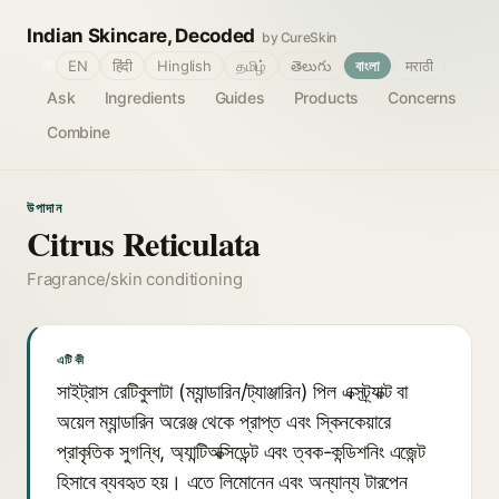
Indian Skincare, Decoded
by CureSkin
🌐
EN
हिंदी
Hinglish
தமிழ்
తెలుగు
বাংলা
मराठी
Ask
Ingredients
Guides
Products
Concerns
Combine
উপাদান
Citrus Reticulata
Fragrance/skin conditioning
এটি কী
সাইট্রাস রেটিকুলাটা (ম্যান্ডারিন/ট্যাঞ্জারিন) পিল এক্সট্র্যাক্ট বা
অয়েল ম্যান্ডারিন অরেঞ্জ থেকে প্রাপ্ত এবং স্কিনকেয়ারে
প্রাকৃতিক সুগন্ধি, অ্যান্টিঅক্সিডেন্ট এবং ত্বক-কন্ডিশনিং এজেন্ট
হিসাবে ব্যবহৃত হয়। এতে লিমোনেন এবং অন্যান্য টারপেন