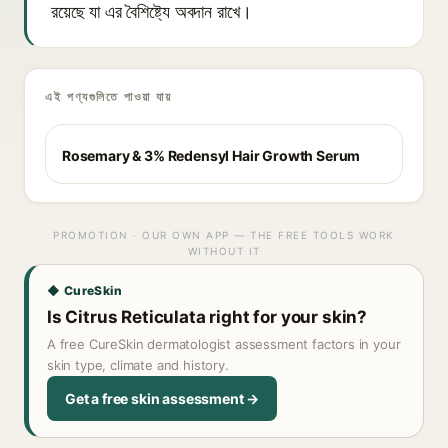
রয়েছে যা এর বৈশিষ্ট্যে অবদান রাখে।
এই পণ্যগুলিতে পাওয়া যায়
Rosemary & 3% Redensyl Hair Growth Serum
PROMOTION · OUR OWN APP — THE FREE TOOLS WORK
WITHOUT IT
◆ CureSkin
Is Citrus Reticulata right for your skin?
A free CureSkin dermatologist assessment factors in your
skin type, climate and history.
Get a free skin assessment →