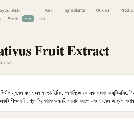
Ask
Ingredients
Guides
Produc
by CureSkin
்
తెలుగు
বাংলা
मराठी
tivus Fruit Extract
xtract
র্যাস ত্বকের যত্নে এর ময়শ্চারাইজিং, প্রশান্তিদায়ক এবং হালকা অ্যান্টিঅক্সিডেন্ট
 একটি শীতলকারী, প্রশান্তিকারক অনুভূতি প্রদান করতে এবং ত্বকের আর্দ্রতা বজায