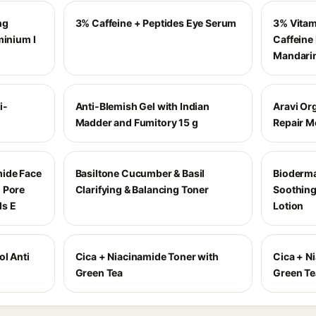
ng
3% Caffeine + Peptides Eye Serum
3% Vitam
minium I
Caffeine
Mandari
i-
Anti-Blemish Gel with Indian
Aravi Or
Madder and Fumitory 15 g
Repair M
mide Face
Basiltone Cucumber & Basil
Bioderma
 Pore
Clarifying & Balancing Toner
Soothing
ls E
Lotion
l Anti
Cica + Niacinamide Toner with
Cica + N
Green Tea
Green Te