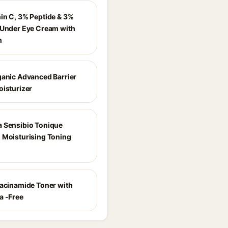
in C, 3% Peptide & 3%
 Under Eye Cream with
n
ganic Advanced Barrier
oisturizer
 Sensibio Tonique
 Moisturising Toning
iacinamide Toner with
a -Free