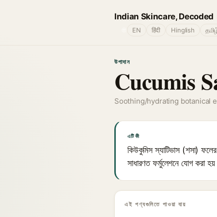
Indian Skincare, Decoded
🌐
EN
हिंदी
Hinglish
தமிழ
উপাদান
Cucumis Sa
Soothing/hydrating botanical e
এটি কী
কিউকুমিস স্যাটিভাস (শসা) ফলের নি
সাধারণত ফর্মুলেশনে যোগ করা হয়
এই পণ্যগুলিতে পাওয়া যায়