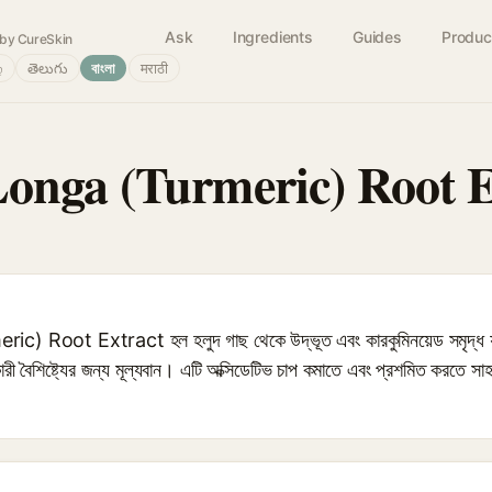
Ask
Ingredients
Guides
Produc
by CureSkin
்
తెలుగు
বাংলা
मराठी
nga (Turmeric) Root E
t Extract হল হলুদ গাছ থেকে উদ্ভূত এবং কারকুমিনয়েড সমৃদ্ধ যা তাদের অ
ী বৈশিষ্ট্যের জন্য মূল্যবান। এটি অক্সিডেটিভ চাপ কমাতে এবং প্রশমিত করতে সাহা