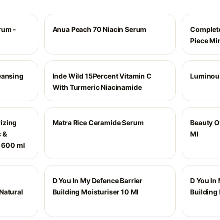
rum -
Anua Peach 70 Niacin Serum
Complete
Piece Mi
eansing
Inde Wild 15Percent Vitamin C
Luminous
With Turmeric Niacinamide
izing
Matra Rice Ceramide Serum
Beauty O
 &
Ml
- 600 ml
D You In My Defence Barrier
D You In
Natural
Building Moisturiser 10 Ml
Building