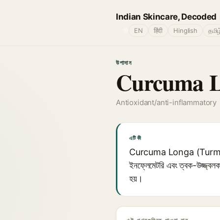
Indian Skincare, Decoded
🌐
EN
हिंदी
Hinglish
தமிழ
উপাদান
Curcuma Lo
Antioxidant/anti-inflammatory
এটি কী
Curcuma Longa (Turmeric) Roo
ইনফ্লেমেটরি এবং ত্বক-উজ্জ্বলকার
হয়।