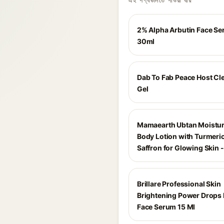
এই পণ্যগুলিতে পাওয়া যায়
2% Alpha Arbutin Face Se
30ml
Dab To Fab Peace Host Cl
Gel
Mamaearth Ubtan Moistur
Body Lotion with Turmeric
Saffron for Glowing Skin 
Brillare Professional Skin
Brightening Power Drops 
Face Serum 15 Ml