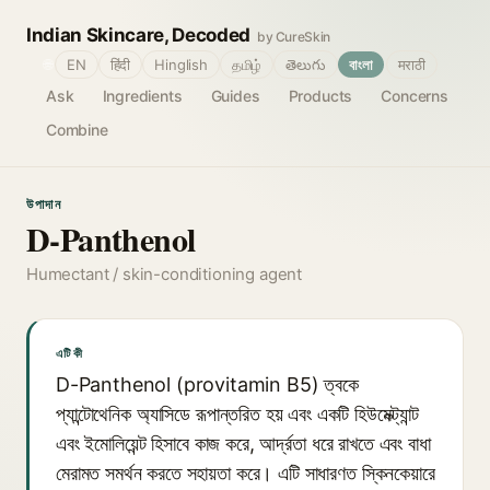
Indian Skincare, Decoded
by CureSkin
🌐
EN
हिंदी
Hinglish
தமிழ்
తెలుగు
বাংলা
मराठी
Ask
Ingredients
Guides
Products
Concerns
Combine
উপাদান
D-Panthenol
Humectant / skin-conditioning agent
এটি কী
D-Panthenol (provitamin B5) ত্বকে
প্যান্টোথেনিক অ্যাসিডে রূপান্তরিত হয় এবং একটি হিউমেক্ট্যান্ট
এবং ইমোলিয়েন্ট হিসাবে কাজ করে, আর্দ্রতা ধরে রাখতে এবং বাধা
মেরামত সমর্থন করতে সহায়তা করে। এটি সাধারণত স্কিনকেয়ারে