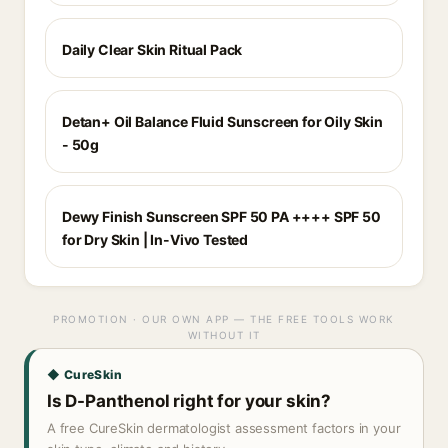
Daily Clear Skin Ritual Pack
Detan+ Oil Balance Fluid Sunscreen for Oily Skin
- 50g
Dewy Finish Sunscreen SPF 50 PA ++++ SPF 50
for Dry Skin | In-Vivo Tested
PROMOTION · OUR OWN APP — THE FREE TOOLS WORK
WITHOUT IT
◆ CureSkin
Is D-Panthenol right for your skin?
A free CureSkin dermatologist assessment factors in your