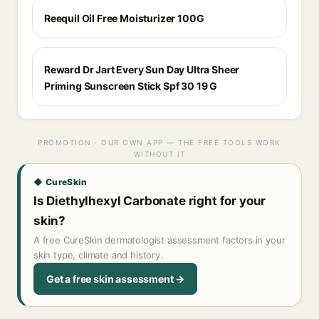
Reequil Oil Free Moisturizer 100G
Reward Dr Jart Every Sun Day Ultra Sheer
Priming Sunscreen Stick Spf 30 19 G
PROMOTION · OUR OWN APP — THE FREE TOOLS WORK
WITHOUT IT
◆ CureSkin
Is Diethylhexyl Carbonate right for your
skin?
A free CureSkin dermatologist assessment factors in your
skin type, climate and history.
Get a free skin assessment →