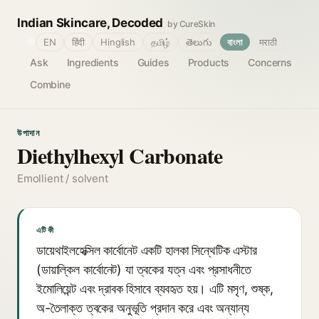
Indian Skincare, Decoded
by CureSkin
🌐
EN
हिंदी
Hinglish
தமிழ்
తెలుగు
বাংলা
मराठी
Ask
Ingredients
Guides
Products
Concerns
Combine
উপাদান
Diethylhexyl Carbonate
Emollient / solvent
এটি কী
ডায়েথাইলহেক্সিল কার্বোনেট একটি হালকা সিন্থেটিক এস্টার
(ডায়াল্কিল কার্বোনেট) যা ত্বকের যত্ন এবং প্রসাধনীতে
ইমোলিয়েন্ট এবং দ্রাবক হিসাবে ব্যবহৃত হয়। এটি মসৃণ, শুষ্ক,
অ-তৈলাক্ত ত্বকের অনুভূতি প্রদান করে এবং অন্যান্য