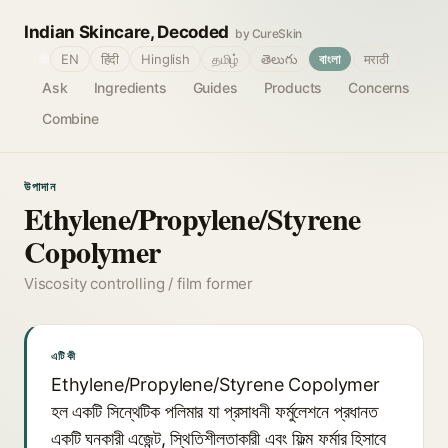
Indian Skincare, Decoded
by CureSkin
🌐
EN
हिंदी
Hinglish
தமிழ்
తెలుగు
বাংলা
मराठी
Ask
Ingredients
Guides
Products
Concerns
Combine
উপাদান
Ethylene/Propylene/Styrene
Copolymer
Viscosity controlling / film former
এটি কী
Ethylene/Propylene/Styrene Copolymer
হল একটি সিন্থেটিক পলিমার যা প্রসাধনী ফর্মুলেশনে প্রধানত
একটি ঘনকারী এজেন্ট, স্থিতিশীলতাকারী এবং ফিল্ম ফর্মার হিসাবে