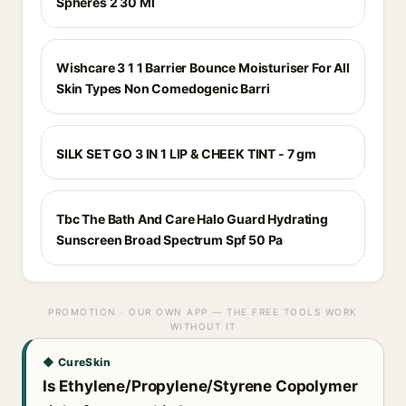
Spheres 2 30 Ml
Wishcare 3 1 1 Barrier Bounce Moisturiser For All
Skin Types Non Comedogenic Barri
SILK SET GO 3 IN 1 LIP & CHEEK TINT - 7 gm
Tbc The Bath And Care Halo Guard Hydrating
Sunscreen Broad Spectrum Spf 50 Pa
PROMOTION · OUR OWN APP — THE FREE TOOLS WORK
WITHOUT IT
◆ CureSkin
Is Ethylene/Propylene/Styrene Copolymer