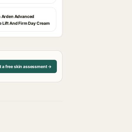
h Arden Advanced
 Lift And Firm Day Cream
t a free skin assessment →