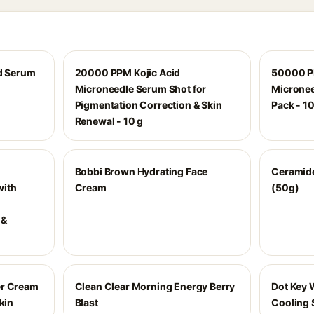
id Serum
20000 PPM Kojic Acid
50000 P
Microneedle Serum Shot for
Micronee
Pigmentation Correction & Skin
Pack - 1
Renewal - 10 g
Bobbi Brown Hydrating Face
Ceramide
with
Cream
(50g)
 &
er Cream
Clean Clear Morning Energy Berry
Dot Key 
kin
Blast
Cooling 