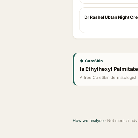
Dr Rashel Ubtan Night Cr
◆ CureSkin
Is Ethylhexyl Palmitate
A free CureSkin dermatologist 
How we analyse
· Not medical adv