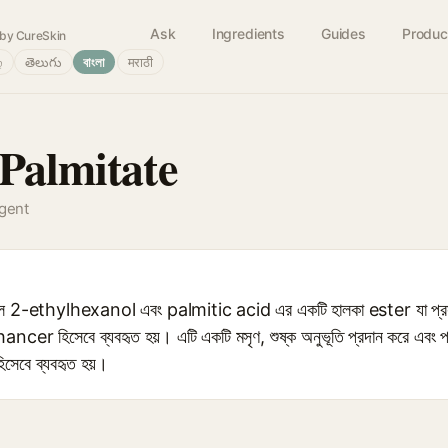
Ask
Ingredients
Guides
Produc
by CureSkin
்
తెలుగు
বাংলা
मराठी
 Palmitate
agent
2-ethylhexanol এবং palmitic acid এর একটি হালকা ester যা প্র
r হিসেবে ব্যবহৃত হয়। এটি একটি মসৃণ, শুষ্ক অনুভূতি প্রদান করে এবং প
িসেবে ব্যবহৃত হয়।