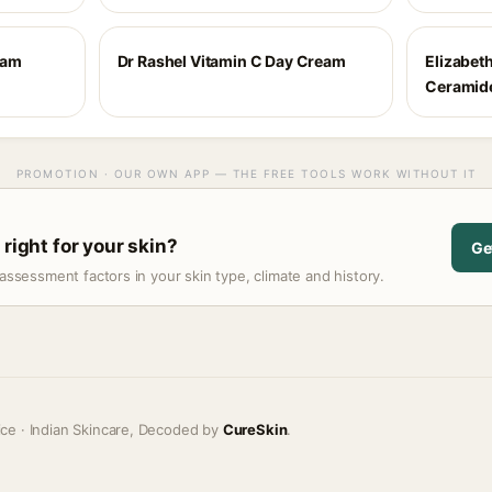
eam
Dr Rashel Vitamin C Day Cream
Elizabet
Ceramide
PROMOTION · OUR OWN APP — THE FREE TOOLS WORK WITHOUT IT
 right for your skin?
Ge
assessment factors in your skin type, climate and history.
ice · Indian Skincare, Decoded by
CureSkin
.