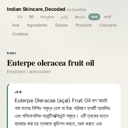
Indian Skincare, Decoded
by CureSkin
🌐
EN
हिंदी
Hinglish
தமிழ்
తెలుగు
বাংলা
मराठी
Ask
Ingredients
Guides
Products
Concerns
Combine
উপাদান
Euterpe oleracea fruit oil
Emollient / antioxidant
এটি কী
Euterpe Oleracea (açaí) Fruit Oil হল আচাই
পাম ফলের লিপিড সমৃদ্ধ তেল যা উচ্চ পরিমাণে ফ্যাটি অ্যাসিড
এবং পলিফেনলিক অ্যান্টিঅক্সিডেন্ট সমৃদ্ধ। এটি ত্বকের যত্নে
ব্যবহার করা হয় ত্বককে কন্ডিশন করতে, নরম করতে এবং