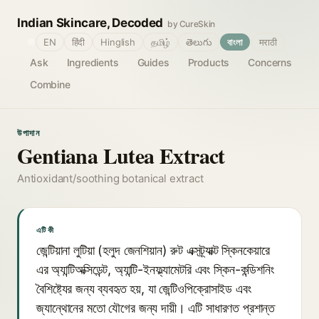
Indian Skincare, Decoded
by CureSkin
🌐
EN
हिंदी
Hinglish
தமிழ்
తెలుగు
বাংলা
मराठी
Ask
Ingredients
Guides
Products
Concerns
Combine
উপাদান
Gentiana Lutea Extract
Antioxidant/soothing botanical extract
এটি কী
জেন্টিয়ানা লুটিয়া (হলুদ জেনশিয়ান) রুট এক্সট্র্যাক্ট স্কিনকেয়ারে
এর অ্যান্টিঅক্সিডেন্ট, অ্যান্টি-ইনফ্ল্যামেটরি এবং স্কিন-কন্ডিশনিং
বৈশিষ্ট্যের জন্য ব্যবহৃত হয়, যা জেন্টিওপিক্রোসাইড এবং
জ্যান্থোনের মতো যৌগের জন্য দায়ী। এটি সাধারণত প্রশান্ত