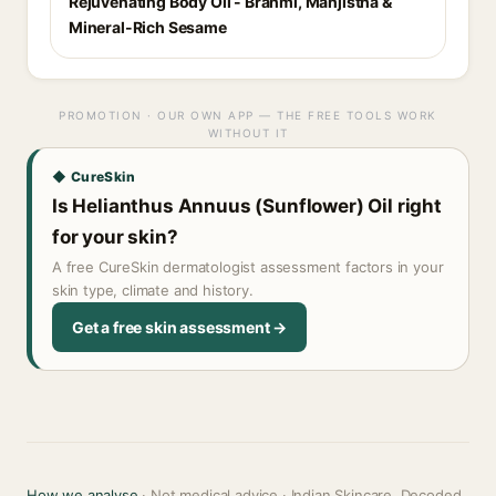
Rejuvenating Body Oil - Brahmi, Manjistha &
Mineral-Rich Sesame
PROMOTION · OUR OWN APP — THE FREE TOOLS WORK
WITHOUT IT
◆ CureSkin
Is Helianthus Annuus (Sunflower) Oil right
for your skin?
A free CureSkin dermatologist assessment factors in your
skin type, climate and history.
Get a free skin assessment →
How we analyse
· Not medical advice · Indian Skincare, Decoded