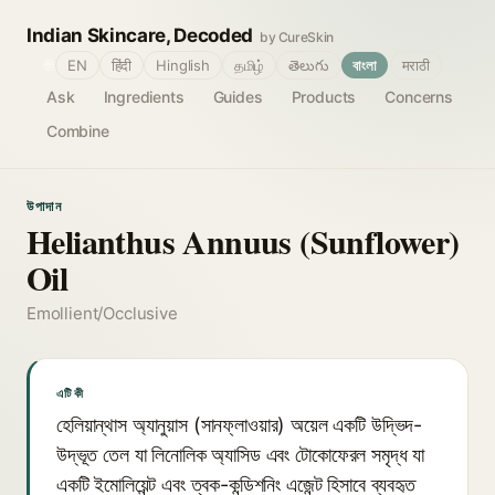
Indian Skincare, Decoded
by CureSkin
🌐
EN
हिंदी
Hinglish
தமிழ்
తెలుగు
বাংলা
मराठी
Ask
Ingredients
Guides
Products
Concerns
Combine
উপাদান
Helianthus Annuus (Sunflower)
Oil
Emollient/Occlusive
এটি কী
হেলিয়ান্থাস অ্যানুয়াস (সানফ্লাওয়ার) অয়েল একটি উদ্ভিদ-
উদ্ভূত তেল যা লিনোলিক অ্যাসিড এবং টোকোফেরল সমৃদ্ধ যা
একটি ইমোলিয়েন্ট এবং ত্বক-কন্ডিশনিং এজেন্ট হিসাবে ব্যবহৃত