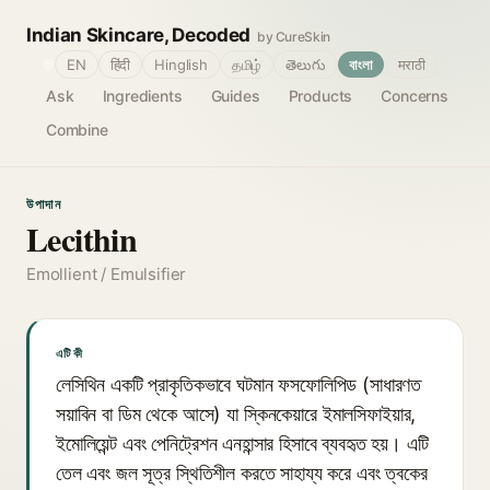
Indian Skincare, Decoded
by CureSkin
🌐
EN
हिंदी
Hinglish
தமிழ்
తెలుగు
বাংলা
मराठी
Ask
Ingredients
Guides
Products
Concerns
Combine
উপাদান
Lecithin
Emollient / Emulsifier
এটি কী
লেসিথিন একটি প্রাকৃতিকভাবে ঘটমান ফসফোলিপিড (সাধারণত
সয়াবিন বা ডিম থেকে আসে) যা স্কিনকেয়ারে ইমালসিফাইয়ার,
ইমোলিয়েন্ট এবং পেনিট্রেশন এনহান্সার হিসাবে ব্যবহৃত হয়। এটি
তেল এবং জল সূত্র স্থিতিশীল করতে সাহায্য করে এবং ত্বকের