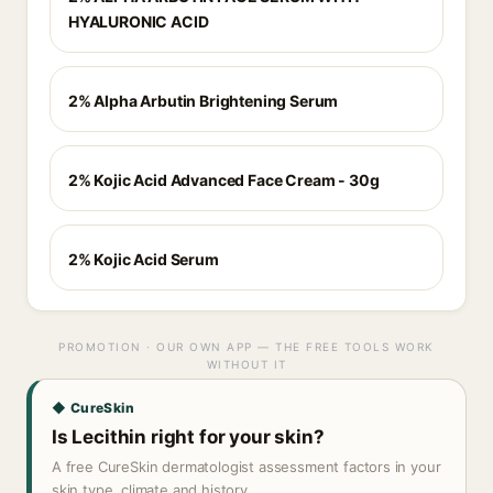
HYALURONIC ACID
2% Alpha Arbutin Brightening Serum
2% Kojic Acid Advanced Face Cream - 30g
2% Kojic Acid Serum
PROMOTION · OUR OWN APP — THE FREE TOOLS WORK
WITHOUT IT
◆ CureSkin
Is Lecithin right for your skin?
A free CureSkin dermatologist assessment factors in your
skin type, climate and history.