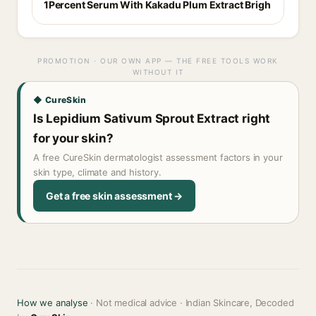
1Percent Serum With Kakadu Plum Extract Brigh
PROMOTION · OUR OWN APP — THE FREE TOOLS WORK
WITHOUT IT
◆ CureSkin
Is Lepidium Sativum Sprout Extract right
for your skin?
A free CureSkin dermatologist assessment factors in your
skin type, climate and history.
Get a free skin assessment →
How we analyse
· Not medical advice · Indian Skincare, Decoded