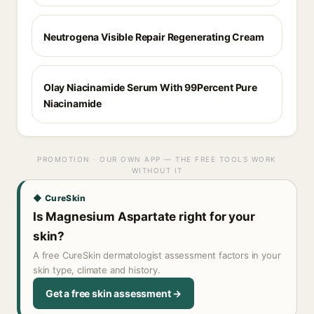
Neutrogena Visible Repair Regenerating Cream
Olay Niacinamide Serum With 99Percent Pure
Niacinamide
PROMOTION · OUR OWN APP — THE FREE TOOLS WORK
WITHOUT IT
◆ CureSkin
Is Magnesium Aspartate right for your
skin?
A free CureSkin dermatologist assessment factors in your
skin type, climate and history.
Get a free skin assessment →