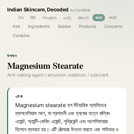
Indian Skincare, Decoded
by CureSkin
🌐
EN
हिंदी
Hinglish
தமிழ்
తెలుగు
বাংলা
मराठी
Ask
Ingredients
Guides
Products
Concerns
Combine
উপাদান
Magnesium Stearate
Anti-caking agent / emulsion stabilizer / lubricant
এটি কী
Magnesium stearate হল স্টিয়ারিক অ্যাসিডের
ম্যাগনেসিয়াম লবণ, যা প্রসাধনী এবং ত্বকের যত্নে বাল্কিং
এজেন্ট, অ্যান্টি-কেকিং এজেন্ট, লুব্রিকেন্ট এবং অপেসিফায়ার
হিসেবে ব্যবহৃত হয়। এটি টেক্সচার উন্নত করতে এবং পাউডার ও