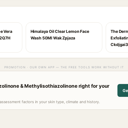
oe Vera
Himalaya Oil Clear Lemon Face
The Derma
d2Q7H
Wash 50Ml Wak Zpjaza
Exfoliat
Ckdjgai
PROMOTION · OUR OWN APP — THE FREE TOOLS WORK WITHOUT IT
zolinone & Methylisothiazolinone right for your
Ge
assessment factors in your skin type, climate and history.