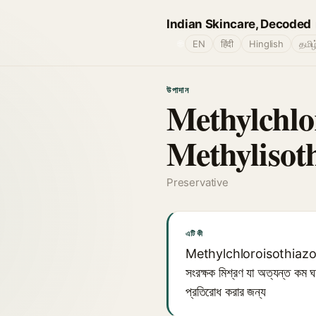
Indian Skincare, Decoded
🌐
EN
हिंदी
Hinglish
தமிழ
উপাদান
Methylchlo
Methylisot
Preservative
এটি কী
Methylchloroisothiazolino
সংরক্ষক মিশ্রণ যা অত্যন্ত কম ঘনত
প্রতিরোধ করার জন্য