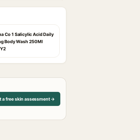
 Co 1 Salicylic Acid Daily
ing Body Wash 250Ml
3Y2
t a free skin assessment →