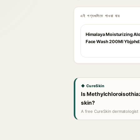
এই পণ্যগুলিতে পাওয়া যায়
Himalaya Moisturizing Al
Face Wash 200Ml Ybjph
◆ CureSkin
Is Methylchloroisothia
skin?
A free CureSkin dermatologist 