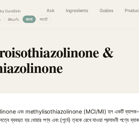
Ask
Ingredients
Guides
Produc
by CureSkin
்
తెలుగు
বাংলা
मराठी
roisothiazolinone &
hiazolinone
ne এবং methylisothiazolinone (MCI/MI) হল একটি ব্যাপক-বর্ণালী অ
্বে ব্যবহৃত হয় ধোয়ার পণ্য এবং (পূর্বে) ত্বকে রেখে যাওয়া প্রসাধনী পণ্যে ব্যাকট