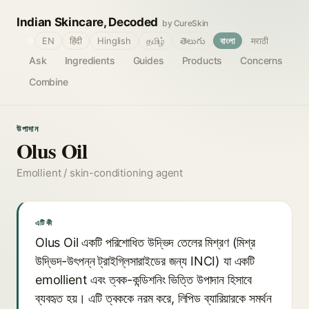
Indian Skincare, Decoded
by CureSkin
🌐
EN
हिंदी
Hinglish
தமிழ்
తెలుగు
বাংলা
मराठी
Ask
Ingredients
Guides
Products
Concerns
Combine
উপাদান
Olus Oil
Emollient / skin-conditioning agent
এটি কী
Olus Oil একটি পরিশোধিত উদ্ভিদ তেলের মিশ্রণ (মিশ্র
উদ্ভিদ-উৎপন্ন ট্রাইগ্লিসারাইডের জন্য INCI) যা একটি
emollient এবং ত্বক-কন্ডিশনিং ভিত্তি উপাদান হিসাবে
ব্যবহৃত হয়। এটি ত্বককে নরম করে, লিপিড ব্যারিয়ারকে সমর্থন