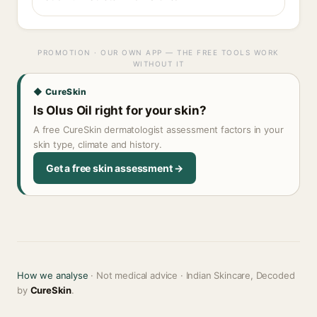
PROMOTION · OUR OWN APP — THE FREE TOOLS WORK
WITHOUT IT
◆ CureSkin
Is Olus Oil right for your skin?
A free CureSkin dermatologist assessment factors in your
skin type, climate and history.
Get a free skin assessment →
How we analyse
· Not medical advice · Indian Skincare, Decoded
by
CureSkin
.