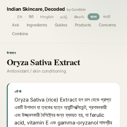
Indian Skincare, Decoded
by CureSkin
🌐
EN
हिंदी
Hinglish
தமிழ்
తెలుగు
বাংলা
मराठी
Ask
Ingredients
Guides
Products
Concerns
Combine
উপাদান
Oryza Sativa Extract
Antioxidant / skin conditioning
এটি কী
Oryza Sativa (rice) Extract হল চাল থেকে প্রাপ্ত
একটি উপাদান যা ত্বকের যত্নে অ্যান্টিঅক্সিডেন্ট, প্রশমনকারী
এবং উজ্জ্বলকারী বৈশিষ্ট্যের জন্য ব্যবহৃত হয়, যা ferulic
acid, vitamin E এবং gamma-oryzanol সামগ্রীর