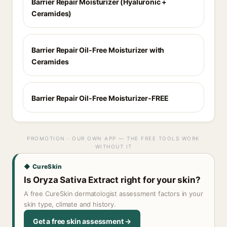
Barrier Repair Moisturizer (Hyaluronic +
Ceramides)
Barrier Repair Oil-Free Moisturizer with
Ceramides
Barrier Repair Oil-Free Moisturizer-FREE
PROMOTION · OUR OWN APP — THE FREE TOOLS WORK
WITHOUT IT
◆ CureSkin
Is Oryza Sativa Extract right for your skin?
A free CureSkin dermatologist assessment factors in your
skin type, climate and history.
Get a free skin assessment →