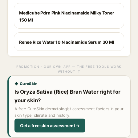
Medicube Pdrn Pink Niacinamaide Milky Toner
150 Ml
Renee Rice Water 10 Niacinamide Serum 30 Ml
PROMOTION · OUR OWN APP — THE FREE TOOLS WORK
WITHOUT IT
◆ CureSkin
Is Oryza Sativa (Rice) Bran Water right for
your skin?
A free CureSkin dermatologist assessment factors in your
skin type, climate and history.
Get a free skin assessment →