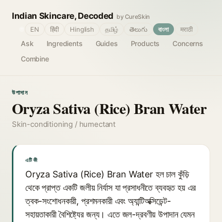
Indian Skincare, Decoded
by CureSkin
🌐
EN
हिंदी
Hinglish
தமிழ்
తెలుగు
বাংলা
मराठी
Ask
Ingredients
Guides
Products
Concerns
Combine
উপাদান
Oryza Sativa (Rice) Bran Water
Skin-conditioning / humectant
এটি কী
Oryza Sativa (Rice) Bran Water হল চাল কুঁড়ি
থেকে প্রাপ্ত একটি জলীয় নির্যাস যা প্রসাধনীতে ব্যবহৃত হয় এর
ত্বক-সংশোধনকারী, প্রশমনকারী এবং অ্যান্টিঅক্সিডেন্ট-
সহায়তাকারী বৈশিষ্ট্যের জন্য। এতে জল-দ্রবণীয় উপাদান যেমন