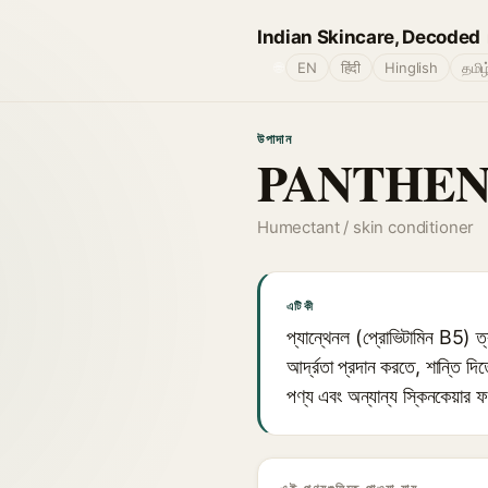
Indian Skincare, Decoded
🌐
EN
हिंदी
Hinglish
தமிழ
উপাদান
PANTHENO
Humectant / skin conditioner
এটি কী
প্যান্থেনল (প্রোভিটামিন B5) ত্বক
আর্দ্রতা প্রদান করতে, শান্তি দি
পণ্য এবং অন্যান্য স্কিনকেয়ার ফ