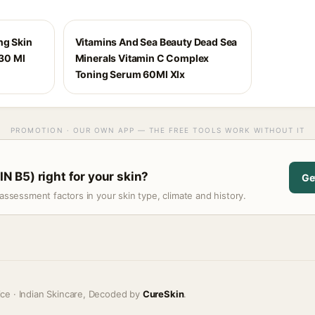
ng Skin
Vitamins And Sea Beauty Dead Sea
 30 Ml
Minerals Vitamin C Complex
Toning Serum 60Ml Xlx
PROMOTION · OUR OWN APP — THE FREE TOOLS WORK WITHOUT IT
 B5) right for your skin?
Ge
assessment factors in your skin type, climate and history.
ice · Indian Skincare, Decoded by
CureSkin
.