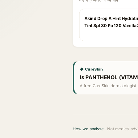
এই পণ্যগুলিতে পাওয়া যায়
Akind Drop A Hint Hydrati
Tint Spf 30 Pa 120 Vanilla
◆ CureSkin
Is PANTHENOL (VITAMIN
A free CureSkin dermatologist 
How we analyse
· Not medical adv