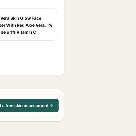
 Vera Skin Glow Face
zer With Red Aloe Vera, 1%
one & 1% Vitamin C
t a free skin assessment →