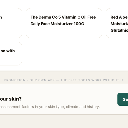
n
The Derma Co 5 Vitamin C Oil Free
Red Aloe
Daily Face Moisturizer 100G
Moisturi
Glutathi
ion with
PROMOTION · OUR OWN APP — THE FREE TOOLS WORK WITHOUT IT
your skin?
Ge
assessment factors in your skin type, climate and history.