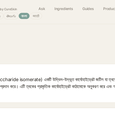
Ask
Ingredients
Guides
Produc
by CureSkin
்
తెలుగు
বাংলা
मराठी
charide isomerate) একটি উদ্ভিদ-উদ্ভূত কার্বোহাইড্রেট জটিল যা ত্বকের স্ট্
শন প্রদান করে। এটি ত্বকের প্রাকৃতিক কার্বোহাইড্রেট কাঠামোকে অনুকরণ করে এবং আর