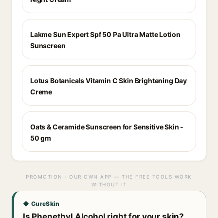
Lakme Sun Expert Spf 50 Pa Ultra Matte Lotion
Sunscreen
Lotus Botanicals Vitamin C Skin Brightening Day
Creme
Oats & Ceramide Sunscreen for Sensitive Skin -
50 gm
PROMOTION · OUR OWN APP — THE FREE TOOLS WORK
WITHOUT IT
◆ CureSkin
Is Phenethyl Alcohol right for your skin?