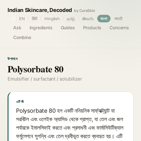
Indian Skincare, Decoded
by CureSkin
🌐
EN
हिंदी
Hinglish
தமிழ்
తెలుగు
বাংলা
मराठी
Ask
Ingredients
Guides
Products
Concerns
Combine
উপাদান
Polysorbate 80
Emulsifier / surfactant / solubilizer
এটি কী
Polysorbate 80 হল একটি ননিয়নিক সার্ফ্যাক্ট্যান্ট যা
সরবিটল এবং ওলেইক অ্যাসিড থেকে প্রাপ্ত, যা তেল এবং জল
পর্যায়কে ইমালসিফাই করতে এবং প্রসাধনী এবং ফার্মাসিউটিক্যাল
ফর্মুলেশনে সুগন্ধি এবং তেল দ্রবীভূত করতে ব্যবহৃত হয়। এটি