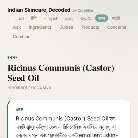
Indian Skincare, Decoded
by CureSkin
🌐
EN
हिंदी
Hinglish
தமிழ்
తెలుగు
বাংলা
मराठी
Ask
Ingredients
Guides
Products
Concerns
Combine
উপাদান
Ricinus Communis (Castor)
Seed Oil
Emollient / occlusive
এটি কী
Ricinus Communis (Castor) Seed Oil হল
একটি সান্দ্র উদ্ভিদ তেল যা রিসিনোলিক অ্যাসিডে সমৃদ্ধ, যা
ত্বকের যত্নে এবং প্রসাধনীতে একটি emollient, skin-