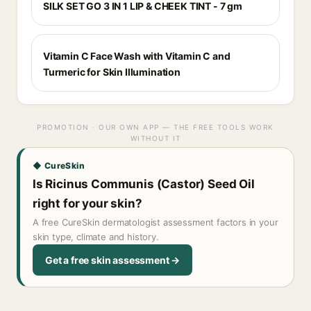
SILK SET GO 3 IN 1 LIP & CHEEK TINT - 7 gm
Vitamin C Face Wash with Vitamin C and
Turmeric for Skin Illumination
PROMOTION · OUR OWN APP — THE FREE TOOLS WORK
WITHOUT IT
◆ CureSkin
Is Ricinus Communis (Castor) Seed Oil
right for your skin?
A free CureSkin dermatologist assessment factors in your
skin type, climate and history.
Get a free skin assessment →