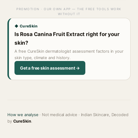
PROMOTION · OUR OWN APP — THE FREE TOOLS WORK
WITHOUT IT
◆ CureSkin
Is Rosa Canina Fruit Extract right for your
skin?
A free CureSkin dermatologist assessment factors in your
skin type, climate and history.
Get a free skin assessment →
How we analyse
· Not medical advice · Indian Skincare, Decoded
by
CureSkin
.