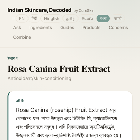
Indian Skincare, Decoded
by CureSkin
🌐
EN
हिंदी
Hinglish
தமிழ்
తెలుగు
বাংলা
मराठी
Ask
Ingredients
Guides
Products
Concerns
Combine
উপাদান
Rosa Canina Fruit Extract
Antioxidant/skin-conditioning
এটি কী
Rosa Canina (rosehip) Fruit Extract বন্য
গোলাপের ফল থেকে উদ্ভূত এবং ভিটামিন সি, ক্যারোটিনয়েড
এবং পলিফেনলে সমৃদ্ধ। এটি স্কিনকেয়ারে অ্যান্টিঅক্সিডেন্ট,
উজ্জ্বলকারী এবং ত্বক-কন্ডিশনিং বৈশিষ্ট্যের জন্য ব্যবহৃত হয়।