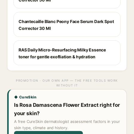
Chantecaille Blanc Peony Face Serum Dark Spot
Corrector 30 Ml
RAS Daily Micro-Resurfacing Milky Essence
toner for gentle exofliation & hydration
PROMOTION · OUR OWN APP — THE FREE TOOLS WORK
WITHOUT IT
◆ CureSkin
Is Rosa Damascena Flower Extract right for
your skin?
A free CureSkin dermatologist assessment factors in your
skin type, climate and history.