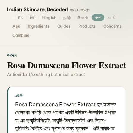
Indian Skincare, Decoded
by CureSkin
🌐
EN
हिंदी
Hinglish
தமிழ்
తెలుగు
বাংলা
मराठी
Ask
Ingredients
Guides
Products
Concerns
Combine
উপাদান
Rosa Damascena Flower Extract
Antioxidant/soothing botanical extract
এটি কী
Rosa Damascena Flower Extract হল ডামাস্ক
গোলাপের পাপড়ি থেকে প্রাপ্ত একটি উদ্ভিদ-উৎসারিত উপাদান
যা এর অ্যান্টিঅক্সিডেন্ট, অ্যান্টি-ইনফ্লেমেটরি এবং স্কিন-
কন্ডিশনিং বৈশিষ্ট্য এবং সুগন্ধের জন্য মূল্যবান। এটি সাধারণত