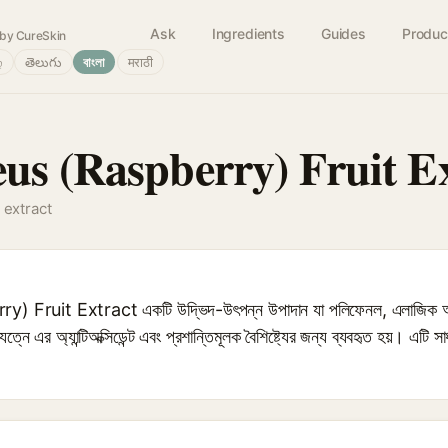
Ask
Ingredients
Guides
Produc
by CureSkin
்
తెలుగు
বাংলা
मराठी
us (Raspberry) Fruit E
 extract
Fruit Extract একটি উদ্ভিদ-উৎপন্ন উপাদান যা পলিফেনল, এলাজিক অ্যা
যত্নে এর অ্যান্টিঅক্সিডেন্ট এবং প্রশান্তিমূলক বৈশিষ্ট্যের জন্য ব্যবহৃত হয়। এটি স