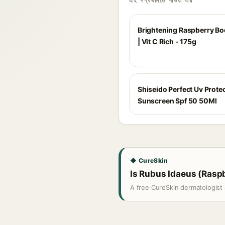
এই পণ্যগুলিতে পাওয়া যায়
Brightening Raspberry Bo
| Vit C Rich - 175g
Shiseido Perfect Uv Prote
Sunscreen Spf 50 50Ml
◆ CureSkin
Is Rubus Idaeus (Raspbe
A free CureSkin dermatologist 