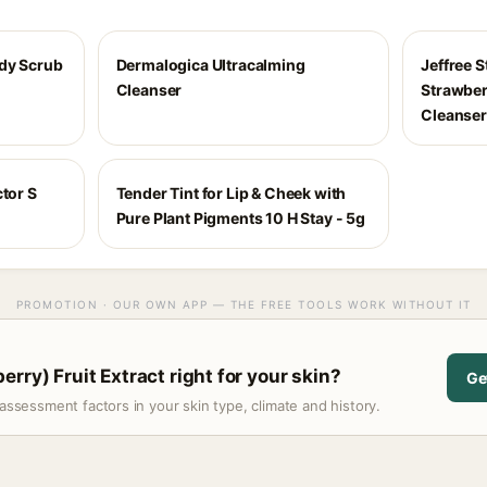
dy Scrub
Dermalogica Ultracalming
Jeffree 
Cleanser
Strawber
Cleanser
ctor S
Tender Tint for Lip & Cheek with
Pure Plant Pigments 10 H Stay - 5g
PROMOTION · OUR OWN APP — THE FREE TOOLS WORK WITHOUT IT
rry) Fruit Extract right for your skin?
Ge
assessment factors in your skin type, climate and history.