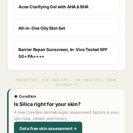
Acne Clarifying Gel with AHA & BHA
All-in-One Oily Skin Set
Barrier Repair Sunscreen, In-Vivo Tested SPF
50+ PA++++
PROMOTION · OUR OWN APP — THE FREE TOOLS WORK
WITHOUT IT
◆ CureSkin
Is Silica right for your skin?
A free CureSkin dermatologist assessment factors in your
skin type, climate and history.
Get a free skin assessment →