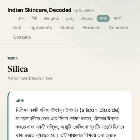
Indian Skincare, Decoded
by CureSkin
🌐
EN
हिंदी
Hinglish
தமிழ்
తెలుగు
বাংলা
मराठी
Ask
Ingredients
Guides
Products
Concerns
Combine
উপাদান
Silica
Absorbent/texturizer
এটি কী
সিলিকা একটি খনিজ-উৎপন্ন উপাদান (silicon dioxide)
যা প্রসাধনীতে তেল এবং সিবাম শোষণ করতে, টেক্সচার উন্নত
করতে এবং একটি বাল্কিং, অ্যান্টি-কেকিং বা ম্যাটিং এজেন্ট হিসাবে
কাজ করতে ব্যবহৃত হয়। এটি সাধারণত নিষ্ক্রিয় এবং ত্বকে