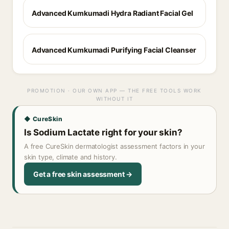
Advanced Kumkumadi Hydra Radiant Facial Gel
Advanced Kumkumadi Purifying Facial Cleanser
PROMOTION · OUR OWN APP — THE FREE TOOLS WORK
WITHOUT IT
◆ CureSkin
Is Sodium Lactate right for your skin?
A free CureSkin dermatologist assessment factors in your
skin type, climate and history.
Get a free skin assessment →