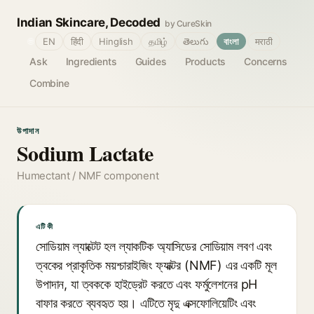
Indian Skincare, Decoded
by CureSkin
🌐
EN
हिंदी
Hinglish
தமிழ்
తెలుగు
বাংলা
मराठी
Ask
Ingredients
Guides
Products
Concerns
Combine
উপাদান
Sodium Lactate
Humectant / NMF component
এটি কী
সোডিয়াম ল্যাক্টেট হল ল্যাকটিক অ্যাসিডের সোডিয়াম লবণ এবং
ত্বকের প্রাকৃতিক ময়শ্চারাইজিং ফ্যাক্টর (NMF) এর একটি মূল
উপাদান, যা ত্বককে হাইড্রেট করতে এবং ফর্মুলেশনের pH
বাফার করতে ব্যবহৃত হয়। এটিতে মৃদু এক্সফোলিয়েটিং এবং