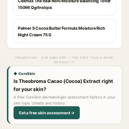
Celimax The Real Noni Moisture Balancing Toner
150Ml Qgrlnslqcs
Palmer S Cocoa Butter Formula Moisture Rich
Night Cream 75 G
PROMOTION · OUR OWN APP — THE FREE TOOLS WORK
WITHOUT IT
◆ CureSkin
Is Theobroma Cacao (Cocoa) Extract right
for your skin?
A free CureSkin dermatologist assessment factors in your
skin type, climate and history.
Get a free skin assessment →