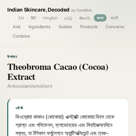
Indian Skincare, Decoded
by CureSkin
🌐
EN
हिंदी
Hinglish
தமிழ்
తెలుగు
বাংলা
मराठी
Ask
Ingredients
Guides
Products
Concerns
Combine
উপাদান
Theobroma Cacao (Cocoa)
Extract
Antioxidant/emollient
এটি কী
থিওব্রোমা কাকাও (কোকোয়া) এক্সট্রাক্ট কোকোয়া বিনস থেকে
প্রাপ্ত এবং পলিফেনল, ফ্লাভোনয়েড এবং মিথাইলক্সানথিনে
সমৃদ্ধ, যা টপিকাল ফর্মুলেশনে অ্যান্টিঅক্সিডেন্ট এবং ত্বক-