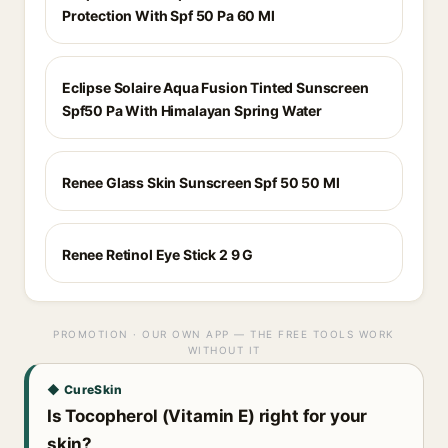
Protection With Spf 50 Pa 60 Ml
Eclipse Solaire Aqua Fusion Tinted Sunscreen
Spf50 Pa With Himalayan Spring Water
Renee Glass Skin Sunscreen Spf 50 50 Ml
Renee Retinol Eye Stick 2 9 G
PROMOTION · OUR OWN APP — THE FREE TOOLS WORK
WITHOUT IT
◆ CureSkin
Is Tocopherol (Vitamin E) right for your
skin?