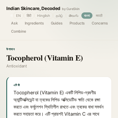
Indian Skincare, Decoded
by CureSkin
🌐
EN
हिंदी
Hinglish
தமிழ்
తెలుగు
বাংলা
मराठी
Ask
Ingredients
Guides
Products
Concerns
Combine
উপাদান
Tocopherol (Vitamin E)
Antioxidant
এটি কী
Tocopherol (Vitamin E) একটি লিপিড-দ্রবণীয়
অ্যান্টিঅক্সিডেন্ট যা ত্বকের লিপিড অক্সিডেটিভ ক্ষতি থেকে রক্ষা
করতে এবং ফর্মুলেশন স্থিতিশীল রাখতে এবং ত্বকের বাধা সমর্থন
করতে সহায়তা করে। এটি প্রায়শই Vitamin C এর সাথে