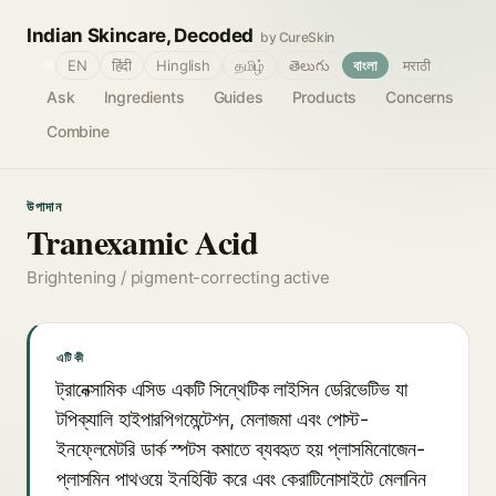
Indian Skincare, Decoded
by CureSkin
🌐
EN
हिंदी
Hinglish
தமிழ்
తెలుగు
বাংলা
मराठी
Ask
Ingredients
Guides
Products
Concerns
Combine
উপাদান
Tranexamic Acid
Brightening / pigment-correcting active
এটি কী
ট্রানেক্সামিক এসিড একটি সিন্থেটিক লাইসিন ডেরিভেটিভ যা
টপিক্যালি হাইপারপিগমেন্টেশন, মেলাজমা এবং পোস্ট-
ইনফ্লেমেটরি ডার্ক স্পটস কমাতে ব্যবহৃত হয় প্লাসমিনোজেন-
প্লাসমিন পাথওয়ে ইনহিবিট করে এবং কেরাটিনোসাইটে মেলানিন