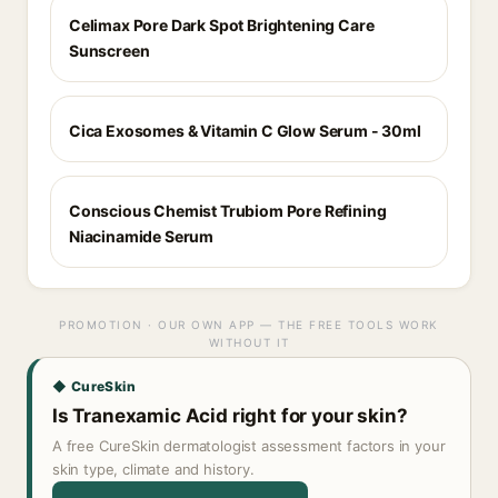
Celimax Pore Dark Spot Brightening Care
Sunscreen
Cica Exosomes & Vitamin C Glow Serum - 30ml
Conscious Chemist Trubiom Pore Refining
Niacinamide Serum
PROMOTION · OUR OWN APP — THE FREE TOOLS WORK
WITHOUT IT
◆ CureSkin
Is Tranexamic Acid right for your skin?
A free CureSkin dermatologist assessment factors in your
skin type, climate and history.