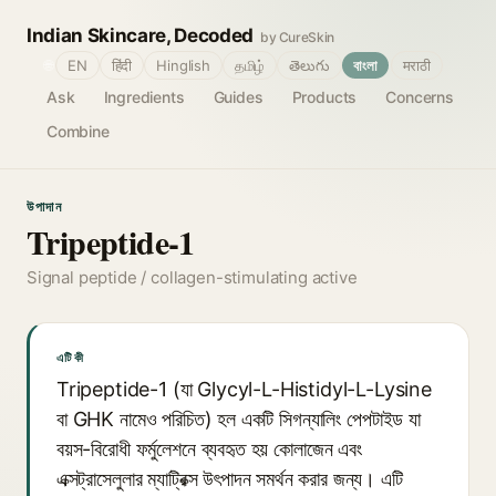
Indian Skincare, Decoded
by CureSkin
🌐
EN
हिंदी
Hinglish
தமிழ்
తెలుగు
বাংলা
मराठी
Ask
Ingredients
Guides
Products
Concerns
Combine
উপাদান
Tripeptide-1
Signal peptide / collagen-stimulating active
এটি কী
Tripeptide-1 (যা Glycyl-L-Histidyl-L-Lysine
বা GHK নামেও পরিচিত) হল একটি সিগন্যালিং পেপটাইড যা
বয়স-বিরোধী ফর্মুলেশনে ব্যবহৃত হয় কোলাজেন এবং
এক্সট্রাসেলুলার ম্যাট্রিক্স উৎপাদন সমর্থন করার জন্য। এটি