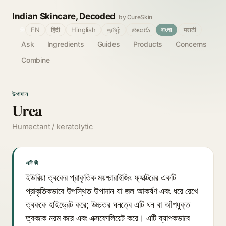
Indian Skincare, Decoded
by CureSkin
🌐
EN
हिंदी
Hinglish
தமிழ்
తెలుగు
বাংলা
मराठी
Ask
Ingredients
Guides
Products
Concerns
Combine
উপাদান
Urea
Humectant / keratolytic
এটি কী
ইউরিয়া ত্বকের প্রাকৃতিক ময়শ্চারাইজিং ফ্যাক্টরের একটি
প্রাকৃতিকভাবে উপস্থিত উপাদান যা জল আকর্ষণ এবং ধরে রেখে
ত্বককে হাইড্রেট করে; উচ্চতর ঘনত্বে এটি ঘন বা আঁশযুক্ত
ত্বককে নরম করে এবং এক্সফোলিয়েট করে। এটি ব্যাপকভাবে