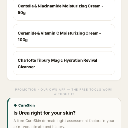
Centella & Niacinamide Moisturizing Cream -
50g
Ceramide & Vitamin C Moisturizing Cream -
100g
Charlotte Tilbury Magic Hydration Revival
Cleanser
PROMOTION · OUR OWN APP — THE FREE TOOLS WORK
WITHOUT IT
◆ CureSkin
Is Urea right for your skin?
A free CureSkin dermatologist assessment factors in your
skin type, climate and history.