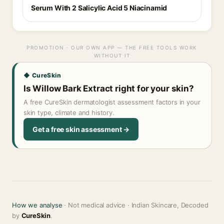
Serum With 2 Salicylic Acid 5 Niacinamid
PROMOTION · OUR OWN APP — THE FREE TOOLS WORK
WITHOUT IT
◆ CureSkin
Is Willow Bark Extract right for your skin?
A free CureSkin dermatologist assessment factors in your
skin type, climate and history.
Get a free skin assessment →
How we analyse
· Not medical advice · Indian Skincare, Decoded
by
CureSkin
.