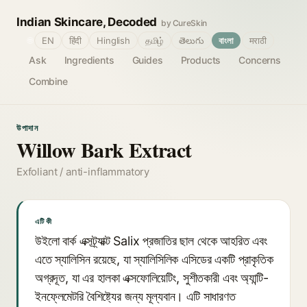
Indian Skincare, Decoded
by CureSkin
🌐
EN
हिंदी
Hinglish
தமிழ்
తెలుగు
বাংলা
मराठी
Ask
Ingredients
Guides
Products
Concerns
Combine
উপাদান
Willow Bark Extract
Exfoliant / anti-inflammatory
এটি কী
উইলো বার্ক এক্সট্র্যাক্ট Salix প্রজাতির ছাল থেকে আহরিত এবং
এতে স্যালিসিন রয়েছে, যা স্যালিসিলিক এসিডের একটি প্রাকৃতিক
অগ্রদূত, যা এর হালকা এক্সফোলিয়েটিং, সুশীতকারী এবং অ্যান্টি-
ইনফ্লেমেটরি বৈশিষ্ট্যের জন্য মূল্যবান। এটি সাধারণত