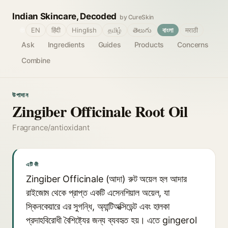
Indian Skincare, Decoded
by CureSkin
🌐
EN
हिंदी
Hinglish
தமிழ்
తెలుగు
বাংলা
मराठी
Ask
Ingredients
Guides
Products
Concerns
Combine
উপাদান
Zingiber Officinale Root Oil
Fragrance/antioxidant
এটি কী
Zingiber Officinale (আদা) রুট অয়েল হল আদার
রাইজোম থেকে প্রাপ্ত একটি এসেনশিয়াল অয়েল, যা
স্কিনকেয়ারে এর সুগন্ধি, অ্যান্টিঅক্সিডেন্ট এবং হালকা
প্রদাহবিরোধী বৈশিষ্ট্যের জন্য ব্যবহৃত হয়। এতে gingerol