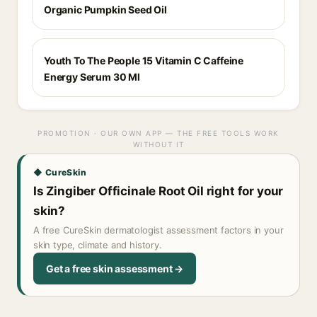
Organic Pumpkin Seed Oil
Youth To The People 15 Vitamin C Caffeine
Energy Serum 30 Ml
PROMOTION · OUR OWN APP — THE FREE TOOLS WORK
WITHOUT IT
◆ CureSkin
Is Zingiber Officinale Root Oil right for your
skin?
A free CureSkin dermatologist assessment factors in your
skin type, climate and history.
Get a free skin assessment →