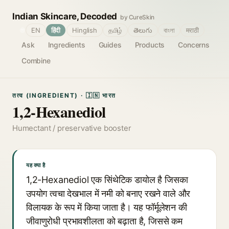
Indian Skincare, Decoded
by CureSkin
🌐
EN
हिंदी
Hinglish
தமிழ்
తెలుగు
বাংলা
मराठी
Ask
Ingredients
Guides
Products
Concerns
Combine
तत्व (INGREDIENT) · 🇮🇳 भारत
1,2-Hexanediol
Humectant / preservative booster
यह क्या है
1,2-Hexanediol एक सिंथेटिक डायोल है जिसका
उपयोग त्वचा देखभाल में नमी को बनाए रखने वाले और
विलायक के रूप में किया जाता है। यह फॉर्मूलेशन की
जीवाणुरोधी प्रभावशीलता को बढ़ाता है, जिससे कम