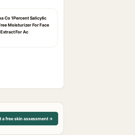
a Co 1Percent Salicylic
Free Moisturizer For Face
Extract For Ac
t a free skin assessment →