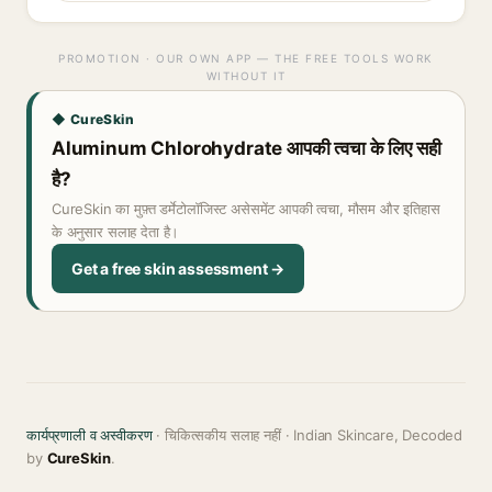
PROMOTION · OUR OWN APP — THE FREE TOOLS WORK
WITHOUT IT
◆ CureSkin
Aluminum Chlorohydrate आपकी त्वचा के लिए सही
है?
CureSkin का मुफ़्त डर्मेटोलॉजिस्ट असेसमेंट आपकी त्वचा, मौसम और इतिहास
के अनुसार सलाह देता है।
Get a free skin assessment →
कार्यप्रणाली व अस्वीकरण
· चिकित्सकीय सलाह नहीं · Indian Skincare, Decoded
by
CureSkin
.