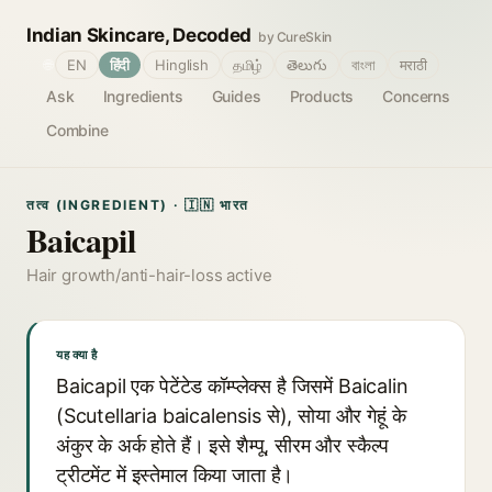
Indian Skincare, Decoded
by CureSkin
🌐
EN
हिंदी
Hinglish
தமிழ்
తెలుగు
বাংলা
मराठी
Ask
Ingredients
Guides
Products
Concerns
Combine
तत्व (INGREDIENT) · 🇮🇳 भारत
Baicapil
Hair growth/anti-hair-loss active
यह क्या है
Baicapil एक पेटेंटेड कॉम्प्लेक्स है जिसमें Baicalin
(Scutellaria baicalensis से), सोया और गेहूं के
अंकुर के अर्क होते हैं। इसे शैम्पू, सीरम और स्कैल्प
ट्रीटमेंट में इस्तेमाल किया जाता है।