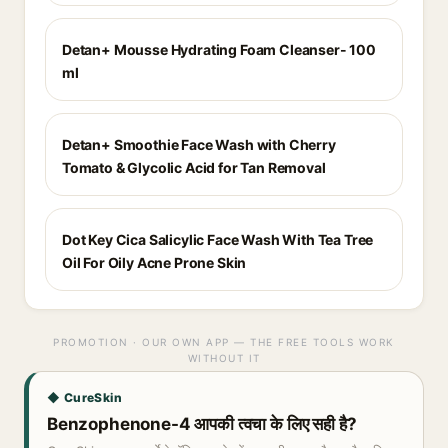
Detan+ Mousse Hydrating Foam Cleanser- 100
ml
Detan+ Smoothie Face Wash with Cherry
Tomato & Glycolic Acid for Tan Removal
Dot Key Cica Salicylic Face Wash With Tea Tree
Oil For Oily Acne Prone Skin
PROMOTION · OUR OWN APP — THE FREE TOOLS WORK
WITHOUT IT
◆ CureSkin
Benzophenone-4 आपकी त्वचा के लिए सही है?