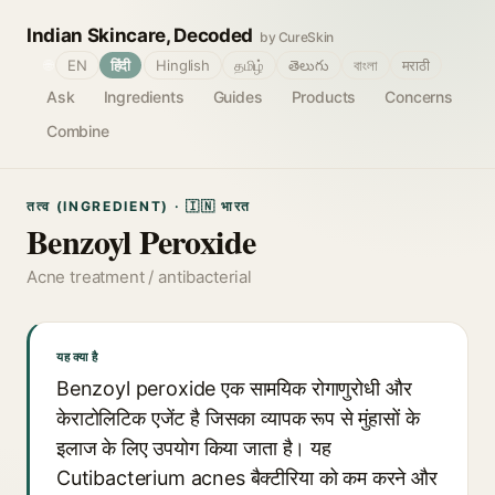
Indian Skincare, Decoded
by CureSkin
🌐
EN
हिंदी
Hinglish
தமிழ்
తెలుగు
বাংলা
मराठी
Ask
Ingredients
Guides
Products
Concerns
Combine
तत्व (INGREDIENT) · 🇮🇳 भारत
Benzoyl Peroxide
Acne treatment / antibacterial
यह क्या है
Benzoyl peroxide एक सामयिक रोगाणुरोधी और
केराटोलिटिक एजेंट है जिसका व्यापक रूप से मुंहासों के
इलाज के लिए उपयोग किया जाता है। यह
Cutibacterium acnes बैक्टीरिया को कम करने और