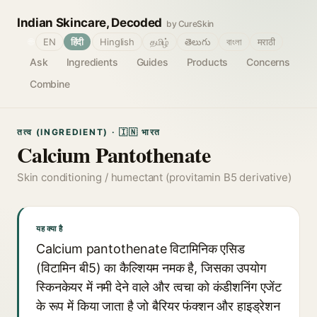
Indian Skincare, Decoded
by CureSkin
🌐
EN
हिंदी
Hinglish
தமிழ்
తెలుగు
বাংলা
मराठी
Ask
Ingredients
Guides
Products
Concerns
Combine
तत्व (INGREDIENT) · 🇮🇳 भारत
Calcium Pantothenate
Skin conditioning / humectant (provitamin B5 derivative)
यह क्या है
Calcium pantothenate विटामिनिक एसिड
(विटामिन बी5) का कैल्शियम नमक है, जिसका उपयोग
स्किनकेयर में नमी देने वाले और त्वचा को कंडीशनिंग एजेंट
के रूप में किया जाता है जो बैरियर फंक्शन और हाइड्रेशन