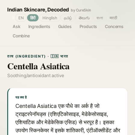
Indian Skincare, Decoded
by CureSkin
🌐
EN
हिंदी
Hinglish
தமிழ்
తెలుగు
বাংলা
मराठी
Ask
Ingredients
Guides
Products
Concerns
Combine
तत्व (INGREDIENT) · 🇮🇳 भारत
Centella Asiatica
Soothing/antioxidant active
यह क्या है
Centella Asiatica एक पौधे का अर्क है जो
ट्राइटरपेनॉयड्स (एशिएटिकोसाइड, मेडेकेसोसाइड,
एशियाटिक और मेडेकेसिक एसिड) से भरपूर है। इसका
उपयोग स्किनकेयर में इसके शांतिकारी, एंटीऑक्सीडेंट और