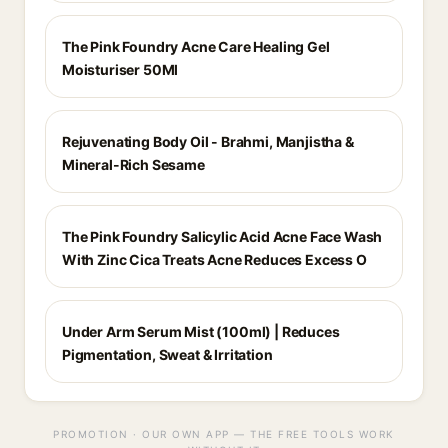
The Pink Foundry Acne Care Healing Gel
Moisturiser 50Ml
Rejuvenating Body Oil - Brahmi, Manjistha &
Mineral-Rich Sesame
The Pink Foundry Salicylic Acid Acne Face Wash
With Zinc Cica Treats Acne Reduces Excess O
Under Arm Serum Mist (100ml) | Reduces
Pigmentation, Sweat & Irritation
PROMOTION · OUR OWN APP — THE FREE TOOLS WORK