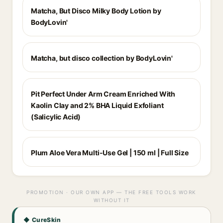
Matcha, But Disco Milky Body Lotion by
BodyLovin'
Matcha, but disco collection by BodyLovin'
Pit Perfect Under Arm Cream Enriched With
Kaolin Clay and 2% BHA Liquid Exfoliant
(Salicylic Acid)
Plum Aloe Vera Multi-Use Gel | 150 ml | Full Size
PROMOTION · OUR OWN APP — THE FREE TOOLS WORK
WITHOUT IT
◆ CureSkin