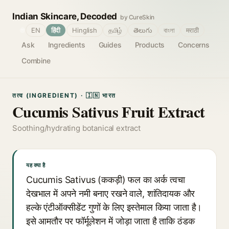
Indian Skincare, Decoded
by CureSkin
🌐
EN
हिंदी
Hinglish
தமிழ்
తెలుగు
বাংলা
मराठी
Ask
Ingredients
Guides
Products
Concerns
Combine
तत्व (INGREDIENT) · 🇮🇳 भारत
Cucumis Sativus Fruit Extract
Soothing/hydrating botanical extract
यह क्या है
Cucumis Sativus (ककड़ी) फल का अर्क त्वचा
देखभाल में अपने नमी बनाए रखने वाले, शांतिदायक और
हल्के एंटीऑक्सीडेंट गुणों के लिए इस्तेमाल किया जाता है।
इसे आमतौर पर फॉर्मूलेशन में जोड़ा जाता है ताकि ठंडक