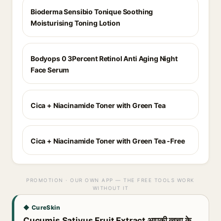
Bioderma Sensibio Tonique Soothing
Moisturising Toning Lotion
Bodyops 0 3Percent Retinol Anti Aging Night
Face Serum
Cica + Niacinamide Toner with Green Tea
Cica + Niacinamide Toner with Green Tea -Free
PROMOTION · OUR OWN APP — THE FREE TOOLS WORK
WITHOUT IT
◆ CureSkin
Cucumis Sativus Fruit Extract आपकी त्वचा के