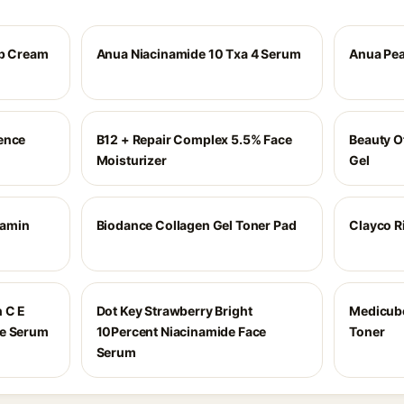
ep Cream
Anua Niacinamide 10 Txa 4 Serum
Anua Pea
ence
B12 + Repair Complex 5.5% Face
Beauty O
Moisturizer
Gel
tamin
Biodance Collagen Gel Toner Pad
Clayco R
n C E
Dot Key Strawberry Bright
Medicube
ce Serum
10Percent Niacinamide Face
Toner
Serum