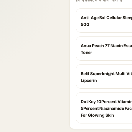
इन प्रोडक्ट्स में पाया जाता है
Anti-Age Bxl Cellular Sle
50G
Anua Peach 77 Niacin Ess
Toner
Belif Superknight Multi Vi
Lipcerin
Dot Key 10Percent Vitami
5Percent Niacinamide Fa
For Glowing Skin