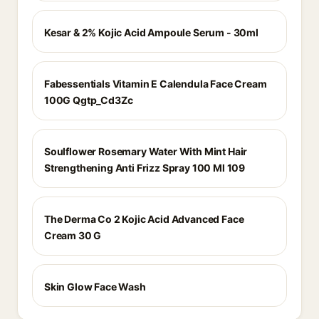
Kesar & 2% Kojic Acid Ampoule Serum - 30ml
Fabessentials Vitamin E Calendula Face Cream
100G Qgtp_Cd3Zc
Soulflower Rosemary Water With Mint Hair
Strengthening Anti Frizz Spray 100 Ml 109
The Derma Co 2 Kojic Acid Advanced Face
Cream 30 G
Skin Glow Face Wash